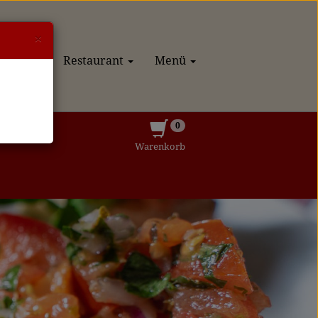
×
estellen
Restaurant
Menü
0
Warenkorb