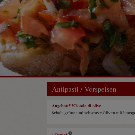
Antipasti / Vorspeisen
Angebott!!!Ciotola di olive
Schale grüne und schwarze Oliven mit haus
1 Panini