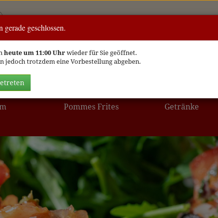
n gerade geschlossen.
Online b
en
heute um 11:00 Uhr
wieder für Sie geöffnet.
n jedoch trotzdem eine Vorbestellung abgeben.
etreten
Pasta
Fleisch / Fisch
cm
Pommes Frites
Getränke