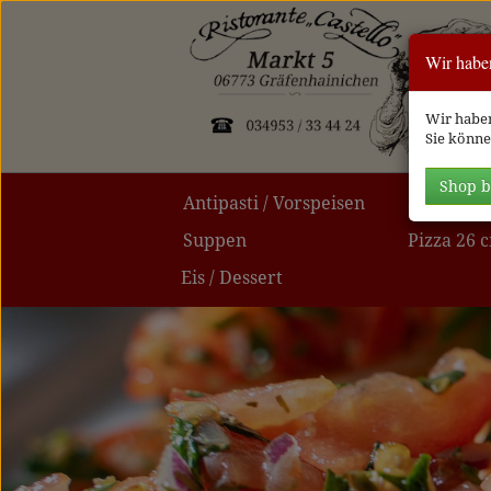
Wir habe
Wir hab
Sie könne
Shop b
Antipasti / Vorspeisen
Salate
Suppen
Pizza 26 
Eis / Dessert